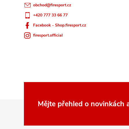
obchod
@
firesport.cz
+420 777 33 66 77
Facebook - Shop.firesport.cz
firesport.official
Z
Mějte přehled o novinkách
á