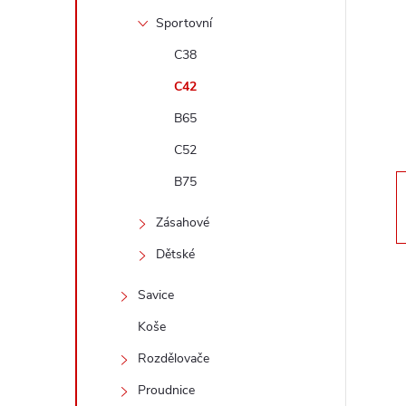
t
Sportovní
r
C38
C42
a
B65
n
C52
B75
n
Zásahové
í
Dětské
p
Savice
a
Koše
Rozdělovače
n
Proudnice