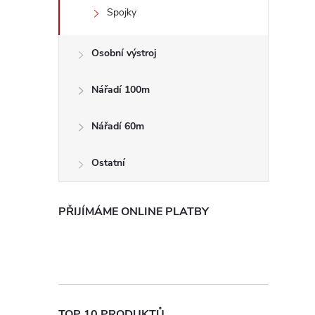
e
Spojky
l
Osobní výstroj
Nářadí 100m
Nářadí 60m
Ostatní
PŘIJÍMÁME ONLINE PLATBY
TOP 10 PRODUKTŮ