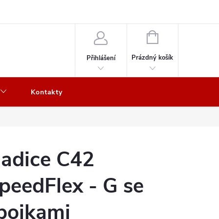
NÁKUPNÍ
KOŠÍK
Prázdný košík
Přihlášení
Kontakty
adice C42
peedFlex - G se
pojkami