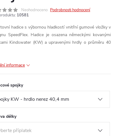
Neohodnoceno
Podrobnosti hodnocení
produktu:
10581
tovní hadice s výbornou hladkostí vnitřní gumové vložky v
gnu SpeedFlex. Hadice je osazena německými kovanými
kami Kindswater (KW) a upravenými hrdly o průměru 40
ilní informace
cové spojky
va délky