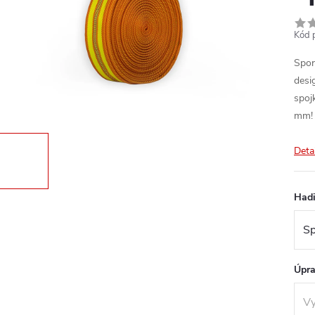
Kód 
Spor
desi
spoj
mm!
Deta
Hadi
Úpra