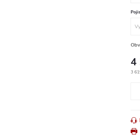
Poji
Obv
4
3 61
Měr
cena