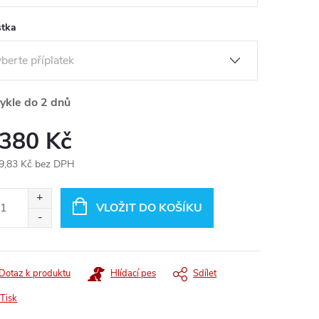
stka
ykle do 2 dnů
 380 Kč
9,83 Kč
bez DPH
ná
:
VLOŽIT DO KOŠÍKU
Dotaz k produktu
Hlídací pes
Sdílet
Tisk