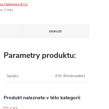
ka:
Haberkorn & Co.
ka
:
2 roky
DISKUZE
Parametry produktu:
Spojky
:
KW (Kindswater)
Produkt naleznete v této kategorii
C42