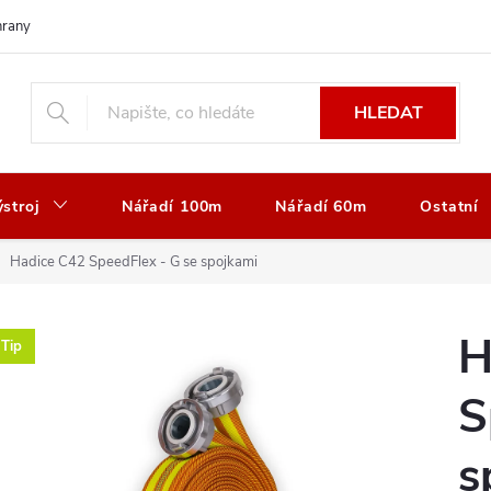
rany osobních údajů
Vrácení nebo výměna zboží
Reklamace zboží
HLEDAT
stroj
Nářadí 100m
Nářadí 60m
Ostatní
Hadice C42 SpeedFlex - G se spojkami
H
Tip
S
s