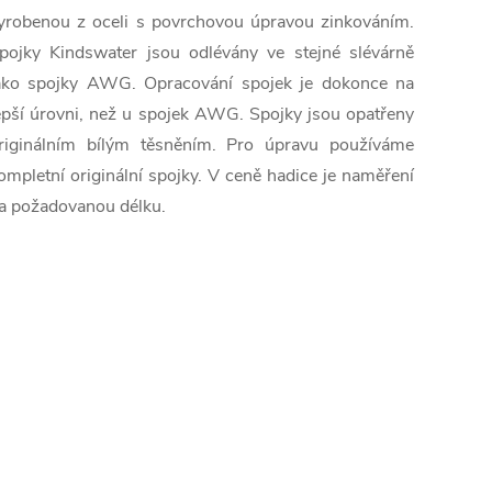
yrobenou z oceli s povrchovou úpravou zinkováním.
pojky Kindswater jsou odlévány ve stejné slévárně
ako spojky AWG. Opracování spojek je dokonce na
epší úrovni, než u spojek AWG. Spojky jsou opatřeny
riginálním bílým těsněním. Pro úpravu používáme
ompletní originální spojky. V ceně hadice je naměření
a požadovanou délku.