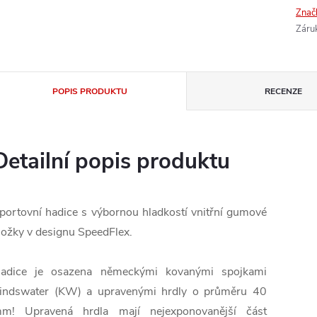
Znač
Záru
POPIS PRODUKTU
RECENZE
Detailní popis produktu
portovní hadice s výbornou hladkostí vnitřní gumové
ložky v designu SpeedFlex.
adice je osazena německými kovanými spojkami
indswater (KW) a upravenými hrdly o průměru 40
mm!
Upravená hrdla mají nejexponovanější část