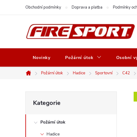
Přejít
Obchodní podmínky
Doprava a platba
Podmínky och
na
obsah
Novinky
Požární útok
Osobní vý
Požární útok
Hadice
Sportovní
C42
Domů
P
Přeskočit
Kategorie
kategorie
o
Požární útok
s
Hadice