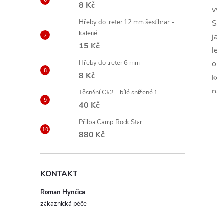
8 Kč
v
Hřeby do treter 12 mm šestihran -
S
kalené
j
15 Kč
l
Hřeby do treter 6 mm
o
8 Kč
k
n
Těsnění C52 - bílé snížené 1
40 Kč
Přilba Camp Rock Star
880 Kč
KONTAKT
Roman Hynčica