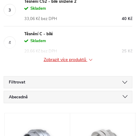
Těsnění C52 - bílé snížené 2
Skladem
33,06 Kč bez DPH
40 Kč
Těsnění C - bílé
Skladem
20,66 Kč bez DPH
25 Kč
Zobrazit více produktů
Filtrovat
Ř
Abecedně
a
Nejlevnější
V
Nejdražší
z
ý
Nejprodávanější