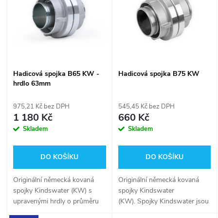
e
p
n
i
í
s
Hadicová spojka B65 KW -
Hadicová spojka B75 KW
p
hrdlo 63mm
p
r
975,21 Kč bez DPH
545,45 Kč bez DPH
r
1 180 Kč
660 Kč
o
Skladem
Skladem
o
d
DO KOŠÍKU
DO KOŠÍKU
d
u
Originální německá kovaná
Originální německá kovaná
u
spojky Kindswater (KW) s
spojky Kindswater
k
upravenými hrdly o průměru
(KW). Spojky Kindswater jsou
k
63 mm! Upravená hrdla mají
odlévány ve stejné slévárně