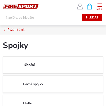
Přejít
NÁKUPNÍ
KOŠÍK
na
obsah
HLEDAT
Požární útok
Spojky
Těsnění
Pevné spojky
Hrdla