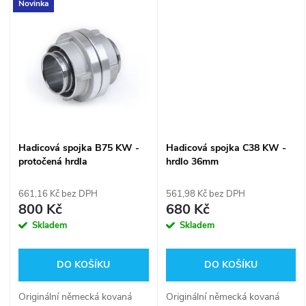
Novinka
nejexponovanější část
jako spojky AWG. Opracování
t
vyrobenou z oceli s
spojek je dokonce na lepší
t
povrchovou úpravou...
úrovni, než u...
ů
ů
Hadicová spojka B75 KW -
Hadicová spojka C38 KW -
protočená hrdla
hrdlo 36mm
661,16 Kč bez DPH
561,98 Kč bez DPH
800 Kč
680 Kč
Skladem
Skladem
DO KOŠÍKU
DO KOŠÍKU
Originální německá kovaná
Originální německá kovaná