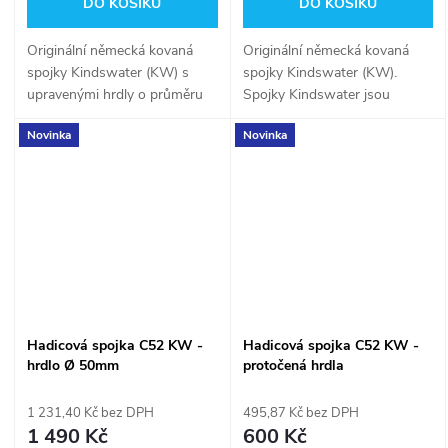
DO KOŠÍKU
DO KOŠÍKU
Originální německá kovaná
Originální německá kovaná
spojky Kindswater (KW) s
spojky Kindswater (KW).
upravenými hrdly o průměru
Spojky Kindswater jsou
40 mm! Upravená hrdla mají
odlévány ve stejné slévárně
Novinka
Novinka
nejexponovanější část
jako spojky AWG. Opracování
vyrobenou z oceli s
spojek je dokonce na lepší
povrchovou úpravou...
úrovni, než u spojek...
Hadicová spojka C52 KW -
Hadicová spojka C52 KW -
hrdlo Ø 50mm
protočená hrdla
1 231,40 Kč bez DPH
495,87 Kč bez DPH
1 490 Kč
600 Kč