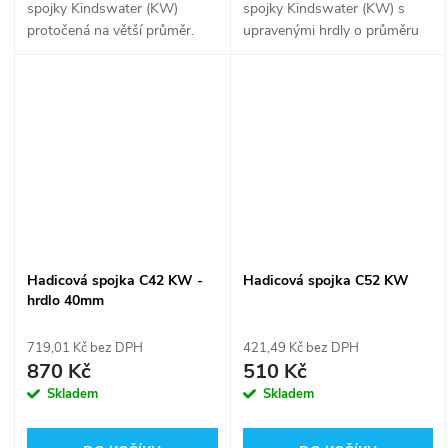
spojky Kindswater (KW)
spojky Kindswater (KW) s
protočená na větší průměr.
upravenými hrdly o průměru
Spojky Kindswater jsou
36 mm!
odlévány ve stejné slévárně
jako spojky AWG. Opracování
spojek je dokonce na...
Hadicová spojka C42 KW -
Hadicová spojka C52 KW
hrdlo 40mm
719,01 Kč bez DPH
421,49 Kč bez DPH
870 Kč
510 Kč
Skladem
Skladem