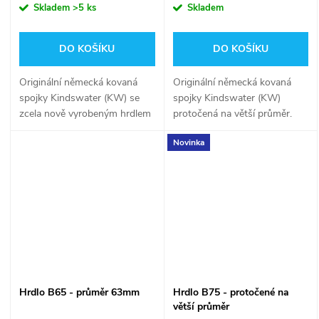
Skladem
>5 ks
Skladem
DO KOŠÍKU
DO KOŠÍKU
Originální německá kovaná
Originální německá kovaná
spojky Kindswater (KW) se
spojky Kindswater (KW)
zcela nově vyrobeným hrdlem
protočená na větší průměr.
o průměru 50 mm!
Spojky Kindswater jsou
Novinka
odlévány ve stejné slévárně
jako spojky AWG. Opracování
spojek je dokonce na...
Hrdlo B65 - průměr 63mm
Hrdlo B75 - protočené na
větší průměr