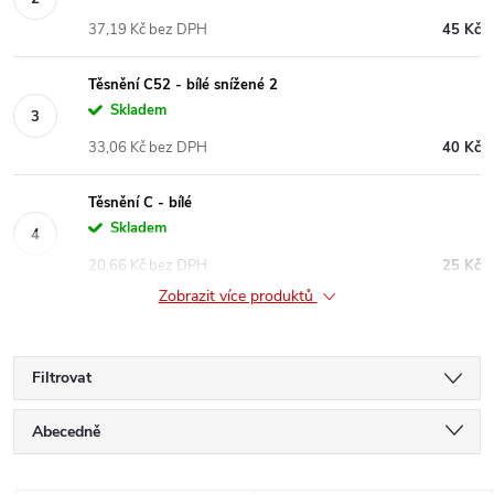
37,19 Kč bez DPH
45 Kč
Těsnění C52 - bílé snížené 2
Skladem
33,06 Kč bez DPH
40 Kč
Těsnění C - bílé
Skladem
20,66 Kč bez DPH
25 Kč
Zobrazit více produktů
Filtrovat
Ř
Abecedně
a
Nejlevnější