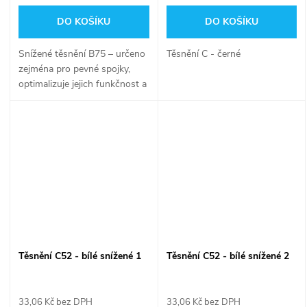
DO KOŠÍKU
DO KOŠÍKU
Snížené těsnění B75 – určeno
Těsnění C - černé
zejména pro pevné spojky,
optimalizuje jejich funkčnost a
zajišťuje perfektní chod spoje
mezi pevnou a hadicovou
spojkou.
Těsnění C52 - bílé snížené 1
Těsnění C52 - bílé snížené 2
33,06 Kč bez DPH
33,06 Kč bez DPH