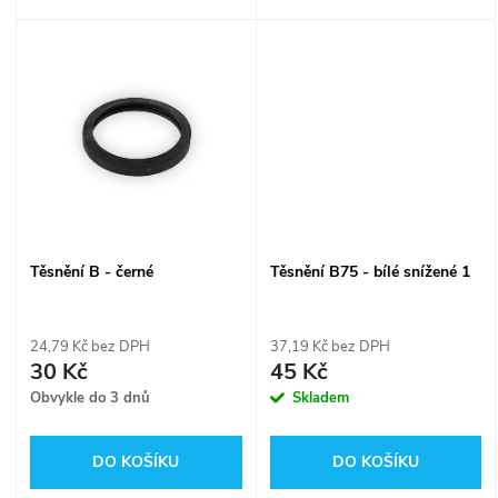
u
k
k
t
t
ů
ů
Těsnění B - černé
Těsnění B75 - bílé snížené 1
24,79 Kč bez DPH
37,19 Kč bez DPH
30 Kč
45 Kč
Obvykle do 3 dnů
Skladem
DO KOŠÍKU
DO KOŠÍKU