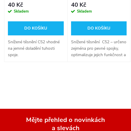
40 Kč
40 Kč
Skladem
Skladem
DO KOŠÍKU
DO KOŠÍKU
Snížené těsnění C52 vhodné
Snížené těsnění C52 – určeno
na jemné doladění tuhosti
zejména pro pevné spojky,
spoje.
optimalizuje jejich funkčnost a
zajišťuje perfektní chod spoje
mezi pevnou a hadicovou
spojkou.
O
v
l
á
Mějte přehled o novinkách
d
a slevách