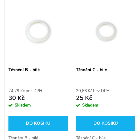
V
Nejdražší
z
ý
Nejprodávanější
e
p
n
i
í
s
Těsnění B - bílé
Těsnění C - bílé
p
p
r
24,79 Kč bez DPH
20,66 Kč bez DPH
r
30 Kč
25 Kč
o
Skladem
Skladem
o
d
DO KOŠÍKU
DO KOŠÍKU
d
u
Těsnění B - bílé
Těsnění C - bílé