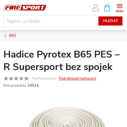
Přejít
NÁKUPNÍ
KOŠÍK
na
obsah
HLEDAT
B65
Hadice Pyrotex B65 PES –
R Supersport bez spojek
Neohodnoceno
Podrobnosti hodnocení
Kód produktu:
10014