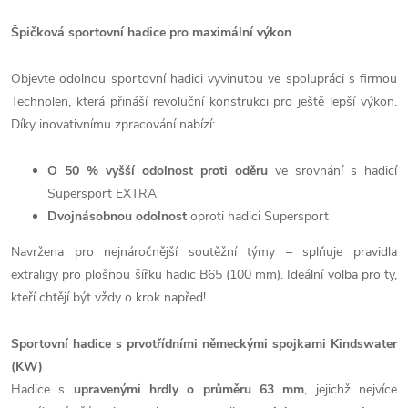
Špičková sportovní hadice pro maximální výkon
Objevte odolnou sportovní hadici vyvinutou ve spolupráci s firmou
Technolen, která přináší revoluční konstrukci pro ještě lepší výkon.
Díky inovativnímu zpracování nabízí:
O 50 % vyšší odolnost proti oděru
ve srovnání s hadicí
Supersport EXTRA
Dvojnásobnou odolnost
oproti hadici Supersport
Navržena pro nejnáročnější soutěžní týmy – splňuje pravidla
extraligy pro plošnou šířku hadic B65 (100 mm). Ideální volba pro ty,
kteří chtějí být vždy o krok napřed!
Sportovní hadice s prvotřídními německými spojkami Kindswater
(KW)
Hadice s
upravenými hrdly o průměru 63 mm
, jejichž nejvíce