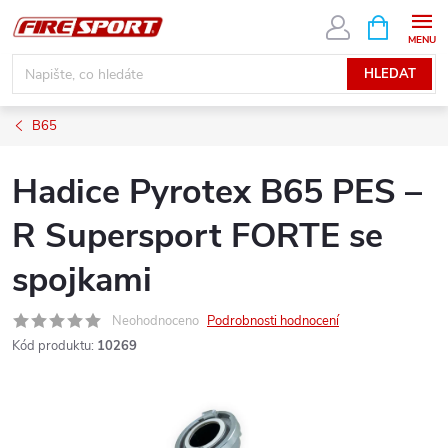
Přejít
NÁKUPNÍ
KOŠÍK
na
obsah
HLEDAT
B65
Hadice Pyrotex B65 PES –
R Supersport FORTE se
spojkami
Neohodnoceno
Podrobnosti hodnocení
Kód produktu:
10269