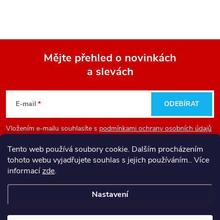
Mějte přehled o novinkách
a slevách
Z
á
E-mail
ODEBÍRAT
p
Vložením e-mailu souhlasíte s
podmínkami ochrany osobních údajů
a
Tento web používá soubory cookie. Dalším procházením
tohoto webu vyjadřujete souhlas s jejich používáním.. Více
Informace pro vás
t
informací
zde
.
Nastavení
í
Copyright 2026
Firesport - internetový obchod pro hasiče
. Všechna
práva vyhrazena.