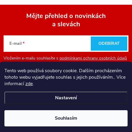
Mějte přehled o novinkách
a slevách
Z
á
E-mail
ODEBÍRAT
p
Vložením e-mailu souhlasíte s
podmínkami ochrany osobních údajů
a
Tento web používá soubory cookie. Dalším procházením
tohoto webu vyjadřujete souhlas s jejich používáním.. Více
Informace pro vás
t
informací
zde
.
Nastavení
í
Copyright 2026
Firesport - internetový obchod pro hasiče
. Všechna
práva vyhrazena.
Souhlasím
Vytvořil Shoptet