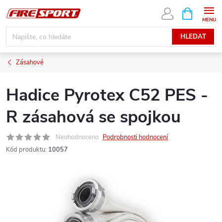
Přejít
NÁKUPNÍ
KOŠÍK
na
obsah
HLEDAT
Zásahové
Hadice Pyrotex C52 PES -
R zásahová se spojkou
Neohodnoceno
Podrobnosti hodnocení
Kód produktu:
10057