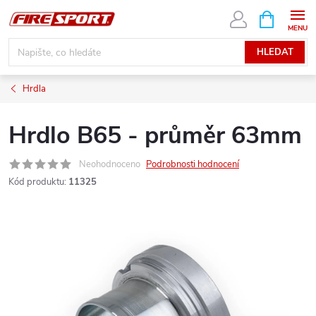
Přejít
NÁKUPNÍ
KOŠÍK
na
obsah
HLEDAT
Hrdla
Hrdlo B65 - průměr 63mm
Neohodnoceno
Podrobnosti hodnocení
Kód produktu:
11325