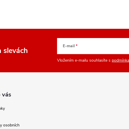
E-mail
a slevách
Vložením e-mailu souhlasíte s
podmínka
 vás
nky
y osobních