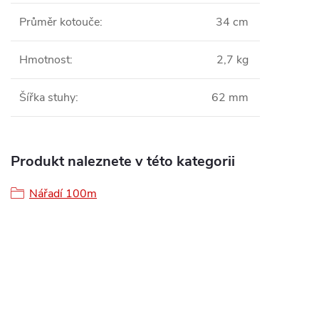
Průměr kotouče
:
34 cm
Hmotnost
:
2,7 kg
Šířka stuhy
:
62 mm
Produkt naleznete v této kategorii
Nářadí 100m