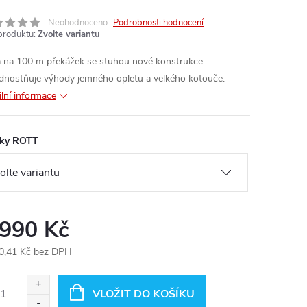
Neohodnoceno
Podrobnosti hodnocení
produktu:
Zvolte variantu
 na 100 m překážek se stuhou nové konstrukce
dnostňuje výhody jemného opletu a velkého kotouče.
ilní informace
jky ROTT
 990 Kč
0,41 Kč bez DPH
ná
:
VLOŽIT DO KOŠÍKU