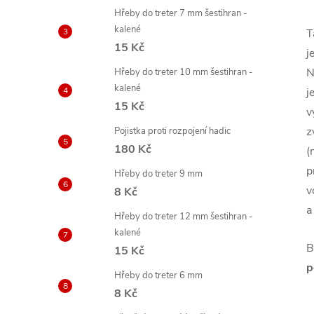
Hřeby do treter 7 mm šestihran -
kalené
T
15 Kč
j
N
Hřeby do treter 10 mm šestihran -
kalené
j
15 Kč
v
z
Pojistka proti rozpojení hadic
180 Kč
(
p
Hřeby do treter 9 mm
v
8 Kč
a
Hřeby do treter 12 mm šestihran -
kalené
B
15 Kč
p
Hřeby do treter 6 mm
8 Kč