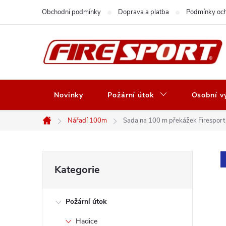
Přejít
Obchodní podmínky
Doprava a platba
Podmínky och
na
obsah
Novinky
Požární útok
Osobní vý
Nářadí 100m
Sada na 100 m překážek Firesport
Domů
P
Přeskočit
Kategorie
kategorie
o
Požární útok
s
Hadice