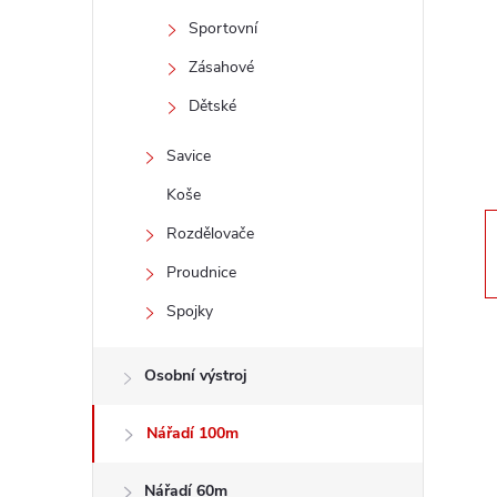
t
Sportovní
r
Zásahové
Dětské
a
Savice
n
Koše
n
Rozdělovače
Proudnice
í
Spojky
p
Osobní výstroj
a
Nářadí 100m
n
Nářadí 60m