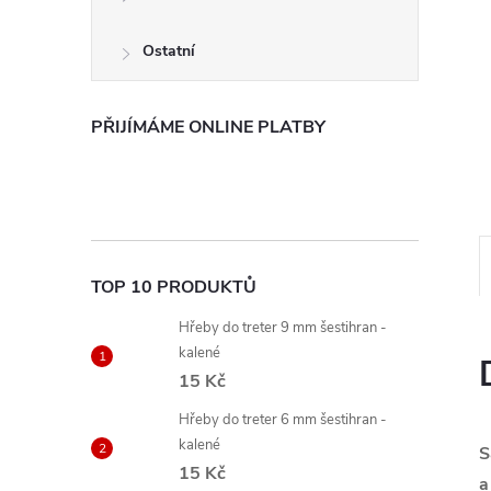
e
Ostatní
l
PŘIJÍMÁME ONLINE PLATBY
TOP 10 PRODUKTŮ
Hřeby do treter 9 mm šestihran -
kalené
15 Kč
Hřeby do treter 6 mm šestihran -
kalené
S
15 Kč
a