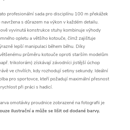
ato profesionální sada pro disciplínu 100 m překážek
e navržena s důrazem na výkon v každém detailu.
ově vyvinutá konstrukce stuhy kombinuje výhody
emného opletu a většího kotouče, čímž zajišťuje
ýrazně lepší manipulaci během běhu. Díky
většenému průměru kotouče oproti starším modelům
např. trikolorám) získávají závodníci jistější úchop
rávě ve chvílích, kdy rozhodují setiny sekundy. Ideální
olba pro sportovce, kteří požadují maximální přesnost
 rychlost při práci s hadicí.
arva omotávky proudnice zobrazené na fotografii je
ouze ilustrační a může se lišit od dodané barvy.