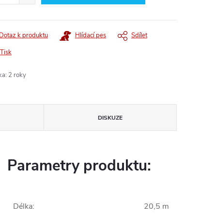
Dotaz k produktu
Hlídací pes
Sdílet
Tisk
ka
:
2 roky
DISKUZE
Parametry produktu:
Délka
:
20,5 m