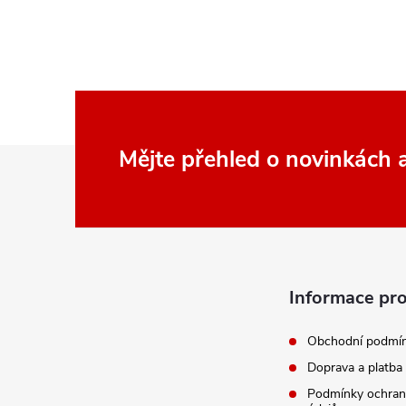
Z
Mějte přehled o novinkách
á
p
a
Informace pro
t
Obchodní podmí
Doprava a platba
í
Podmínky ochran