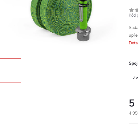
Kód 
Sada
upře
Deta
Spo
5
4 95
Měr
cena