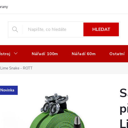
rany osobních údajů
Vrácení nebo výměna zboží
Reklamace zboží
HLEDAT
stroj
Nářadí 100m
Nářadí 60m
Ostatní
 Lime Snake - ROTT
S
Novinka
p
L