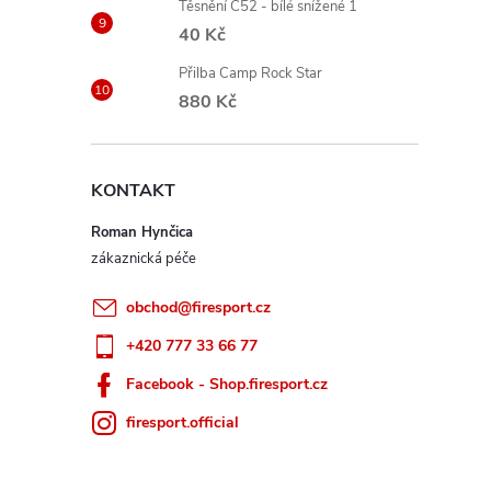
Těsnění C52 - bílé snížené 1
40 Kč
Přilba Camp Rock Star
880 Kč
KONTAKT
Roman Hynčica
obchod
@
firesport.cz
+420 777 33 66 77
Facebook - Shop.firesport.cz
firesport.official