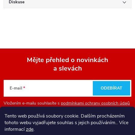
Diskuse
Mějte přehled o novinkách
a slevách
Z
á
E-mail
ODEBÍRAT
p
Vložením e-mailu souhlasíte s
podmínkami ochrany osobních údajů
a
Tento web používá soubory cookie. Dalším procházením
tohoto webu vyjadřujete souhlas s jejich používáním.. Více
Informace pro vás
t
informací
zde
.