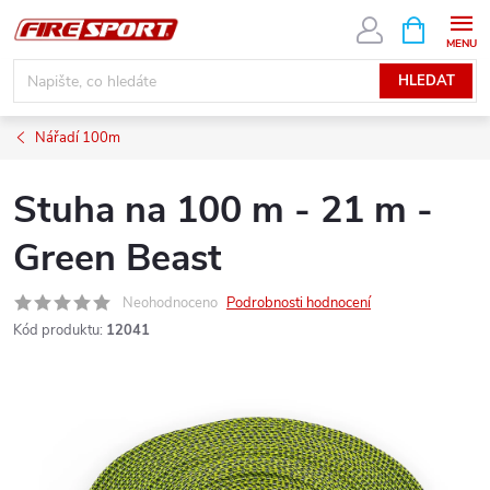
Přejít
NÁKUPNÍ
KOŠÍK
na
obsah
HLEDAT
Nářadí 100m
Stuha na 100 m - 21 m -
Green Beast
Neohodnoceno
Podrobnosti hodnocení
Kód produktu:
12041