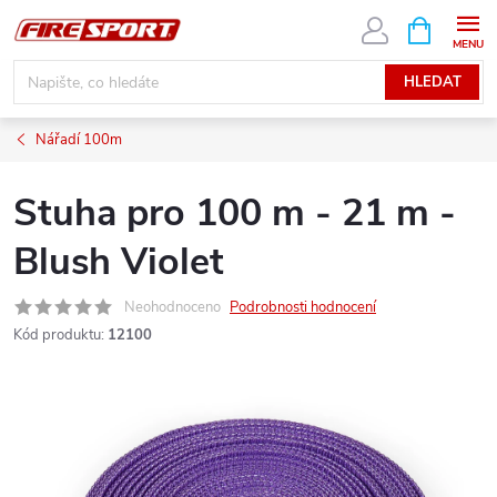
Přejít
NÁKUPNÍ
KOŠÍK
na
obsah
HLEDAT
Nářadí 100m
Stuha pro 100 m - 21 m -
Blush Violet
Neohodnoceno
Podrobnosti hodnocení
Kód produktu:
12100