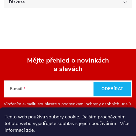
Diskuse
Mějte přehled o novinkách
a slevách
Z
á
E-mail
ODEBÍRAT
p
Vložením e-mailu souhlasíte s
podmínkami ochrany osobních údajů
a
Tento web používá soubory cookie. Dalším procházením
tohoto webu vyjadřujete souhlas s jejich používáním.. Více
Informace pro vás
t
informací
zde
.