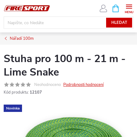
Přejít
NÁKUPNÍ
KOŠÍK
na
obsah
HLEDAT
Nářadí 100m
Stuha pro 100 m - 21 m -
Lime Snake
Neohodnoceno
Podrobnosti hodnocení
Kód produktu:
12107
Novinka