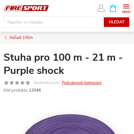
Přejít
NÁKUPNÍ
KOŠÍK
na
obsah
HLEDAT
Nářadí 100m
Stuha pro 100 m - 21 m -
Purple shock
Neohodnoceno
Podrobnosti hodnocení
Kód produktu:
12046