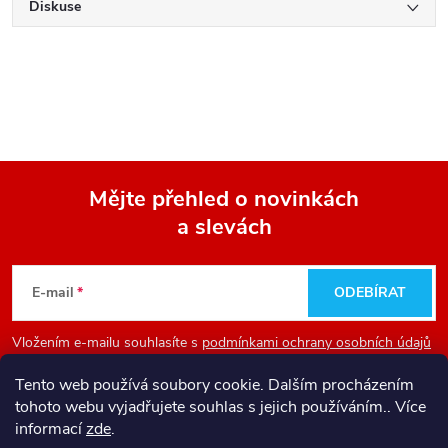
Diskuse
Mějte přehled o novinkách
a slevách
Z
á
E-mail
ODEBÍRAT
p
Vložením e-mailu souhlasíte s
podmínkami ochrany osobních údajů
a
Tento web používá soubory cookie. Dalším procházením
tohoto webu vyjadřujete souhlas s jejich používáním.. Více
Informace pro vás
t
informací
zde
.