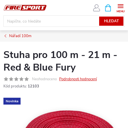
Přejít
NÁKUPNÍ
KOŠÍK
na
obsah
HLEDAT
Nářadí 100m
Stuha pro 100 m - 21 m -
Red & Blue Fury
Neohodnoceno
Podrobnosti hodnocení
Kód produktu:
12103
Novinka