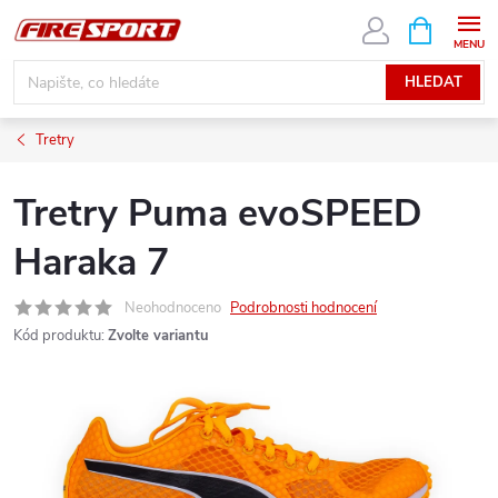
Přejít
NÁKUPNÍ
KOŠÍK
na
obsah
HLEDAT
Tretry
Tretry Puma evoSPEED
Haraka 7
Neohodnoceno
Podrobnosti hodnocení
Kód produktu:
Zvolte variantu