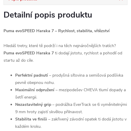
Detailní popis produktu
Puma evoSPEED Haraka 7 – Rychlost, stabilita, vítězství
Hledáš tretry, které tě podrží i na těch nejnáročnějších tratích?
Puma evoSPEED Haraka 7
ti dodají jistotu, rychlost a pohodlí od
startu až do cíle.
Perfektní padnutí
– prodyšná síťovina a semišová podšívka
pevně obepnou nohu.
Maximální odpružení
– mezipodešev CMEVA tlumí dopady a
šetří energii.
Nezastavitelný grip
– podrážka EverTrack se 6 vyměnitelnými
9 mm hroty zajistí skvělou přilnavost.
Stabilita ve finiši
– zakřivený závodní opatek ti dodá jistotu v
každém kroku.