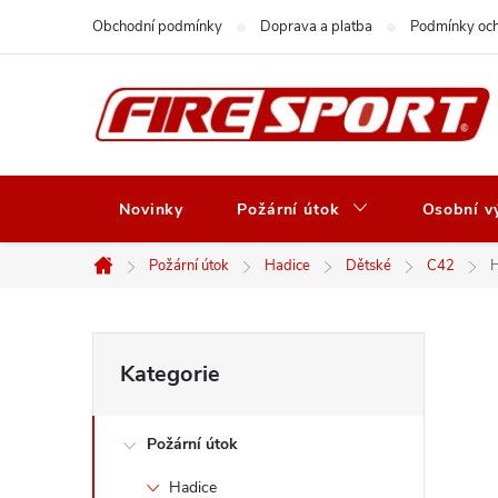
Přejít
Obchodní podmínky
Doprava a platba
Podmínky och
na
obsah
Novinky
Požární útok
Osobní vý
Požární útok
Hadice
Dětské
C42
H
Domů
P
Přeskočit
Kategorie
kategorie
o
Požární útok
s
Hadice