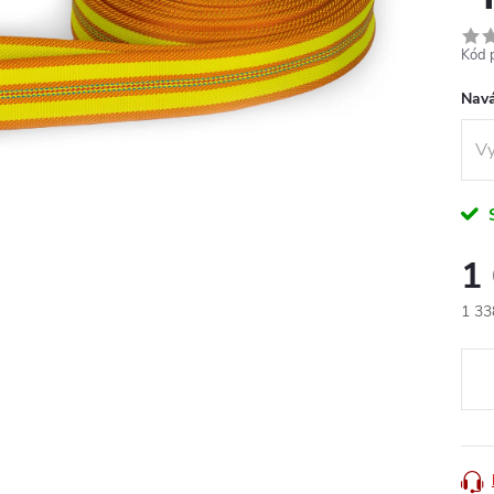
Kód 
Navá
1
1 33
Měr
cena