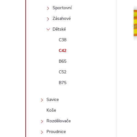
t
Sportovní
r
Zásahové
Dětské
a
C38
n
C42
B65
n
C52
í
B75
p
Savice
a
Koše
Rozdělovače
n
Proudnice