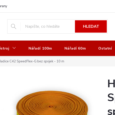
rany osobních údajů
Vrácení nebo výměna zboží
Reklamace zboží
HLEDAT
stroj
Nářadí 100m
Nářadí 60m
Ostatní
adice C42 SpeedFlex-G bez spojek - 10 m
H
S
s