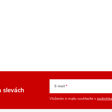
E-mail
a slevách
Vložením e-mailu souhlasíte s
podmínka