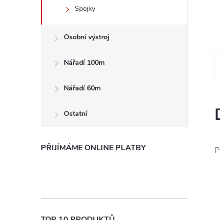
e
Spojky
l
Osobní výstroj
Nářadí 100m
Nářadí 60m
Ostatní
PŘIJÍMÁME ONLINE PLATBY
P
TOP 10 PRODUKTŮ