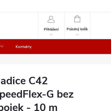
NÁKUPNÍ
KOŠÍK
Prázdný košík
Přihlášení
Kontakty
adice C42
peedFlex-G bez
pojek - 10 m