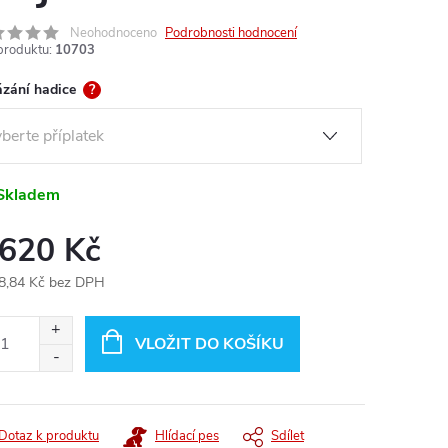
Neohodnoceno
Podrobnosti hodnocení
produktu:
10703
zání hadice
?
Skladem
 620 Kč
8,84 Kč
bez DPH
ná
:
VLOŽIT DO KOŠÍKU
Dotaz k produktu
Hlídací pes
Sdílet