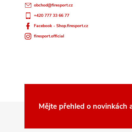
obchod
@
firesport.cz
+420 777 33 66 77
Facebook - Shop.firesport.cz
firesport.official
Z
Mějte přehled o novinkách
á