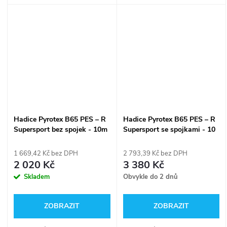
soutěžních družstev a
spojkami Kindswater (KW) a
splňující pravidla extraligy na
upravenými hrdly o průměru
plošnou šířku hadic B65 -...
63 mm!
Hadice Pyrotex B65 PES – R
Hadice Pyrotex B65 PES – R
Supersport bez spojek - 10m
Supersport se spojkami - 10
m
1 669,42 Kč bez DPH
2 793,39 Kč bez DPH
2 020 Kč
3 380 Kč
Skladem
Obvykle do 2 dnů
ZOBRAZIT
ZOBRAZIT