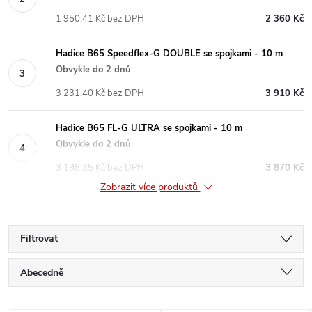
1 950,41 Kč bez DPH
2 360 Kč
Hadice B65 Speedflex-G DOUBLE se spojkami - 10 m
Obvykle do 2 dnů
3 231,40 Kč bez DPH
3 910 Kč
Hadice B65 FL-G ULTRA se spojkami - 10 m
Obvykle do 2 dnů
3 198,35 Kč bez DPH
3 870 Kč
Zobrazit více produktů
Filtrovat
Ř
Abecedně
a
Nejlevnější