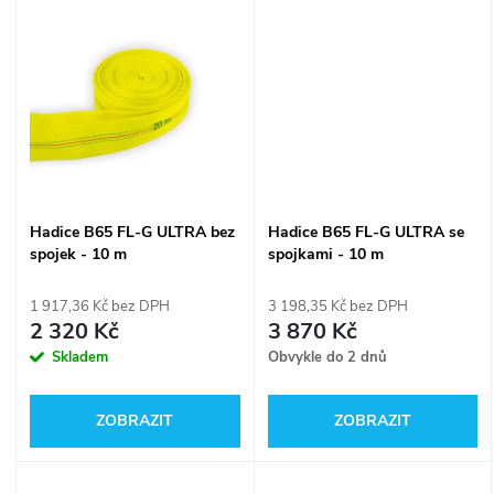
u
k
k
t
t
ů
ů
Hadice B65 FL-G ULTRA bez
Hadice B65 FL-G ULTRA se
spojek - 10 m
spojkami - 10 m
1 917,36 Kč bez DPH
3 198,35 Kč bez DPH
2 320 Kč
3 870 Kč
Skladem
Obvykle do 2 dnů
ZOBRAZIT
ZOBRAZIT