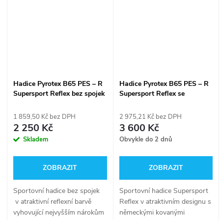
Hadice Pyrotex B65 PES – R
Hadice Pyrotex B65 PES – R
Supersport Reflex bez spojek
Supersport Reflex se
- 10m
spojkami - 10 m
1 859,50 Kč bez DPH
2 975,21 Kč bez DPH
2 250 Kč
3 600 Kč
Skladem
Obvykle do 2 dnů
ZOBRAZIT
ZOBRAZIT
Sportovní hadice bez spojek
Sportovní hadice Supersport
v atraktivní reflexní barvě
Reflex v atraktivním designu s
vyhovující nejvyšším nárokům
německými kovanými