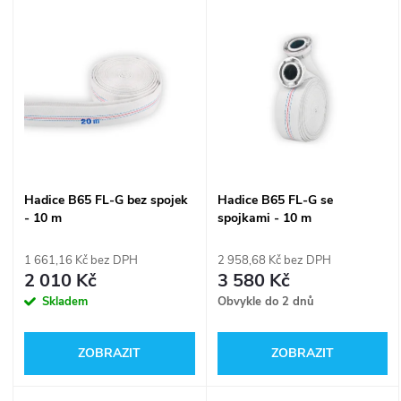
V
Nejdražší
z
ý
Nejprodávanější
e
p
n
i
í
s
Hadice B65 FL-G bez spojek
Hadice B65 FL-G se
p
- 10 m
spojkami - 10 m
p
r
1 661,16 Kč bez DPH
2 958,68 Kč bez DPH
r
2 010 Kč
3 580 Kč
o
Skladem
Obvykle do 2 dnů
o
d
ZOBRAZIT
ZOBRAZIT
d
u