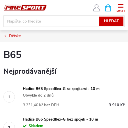
Přejít
NÁKUPNÍ
KOŠÍK
na
obsah
HLEDAT
Dětské
B65
Nejprodávanější
Hadice B65 Speedflex-G se spojkami - 10 m
Obvykle do 2 dnů
3 231,40 Kč bez DPH
3 910 Kč
Hadice B65 Speedflex-G bez spojek - 10 m
Skladem