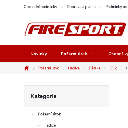
Přejít
Obchodní podmínky
Doprava a platba
Podmínky och
na
obsah
Novinky
Požární útok
Osobní vý
Požární útok
Hadice
Dětské
C52
H
Domů
P
Přeskočit
Kategorie
kategorie
o
Požární útok
s
Hadice