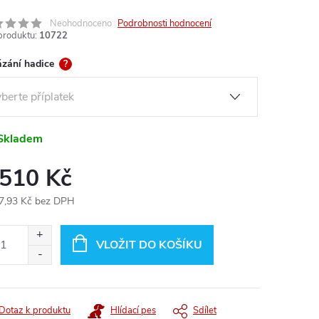
Neohodnoceno
Podrobnosti hodnocení
produktu:
10722
zání hadice
?
Skladem
 510 Kč
7,93 Kč
bez DPH
ná
:
VLOŽIT DO KOŠÍKU
Dotaz k produktu
Hlídací pes
Sdílet