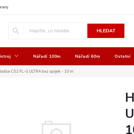
rany osobních údajů
Vrácení nebo výměna zboží
Reklamace zboží
HLEDAT
stroj
Nářadí 100m
Nářadí 60m
Ostatní
adice C52 FL-G ULTRA bez spojek - 10 m
H
U
1