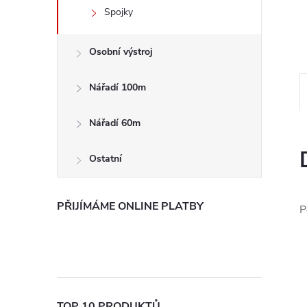
e
Spojky
l
Osobní výstroj
Nářadí 100m
Nářadí 60m
Ostatní
PŘIJÍMÁME ONLINE PLATBY
P
TOP 10 PRODUKTŮ