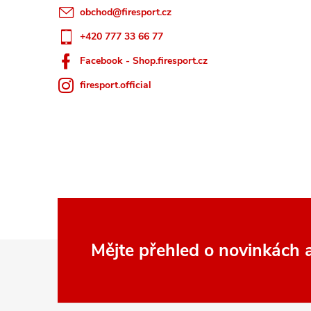
obchod
@
firesport.cz
+420 777 33 66 77
Facebook - Shop.firesport.cz
firesport.official
Z
Mějte přehled o novinkách
á