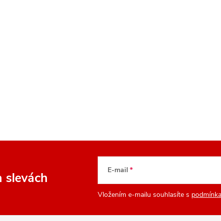
E-mail
a slevách
Vložením e-mailu souhlasíte s
podmínka