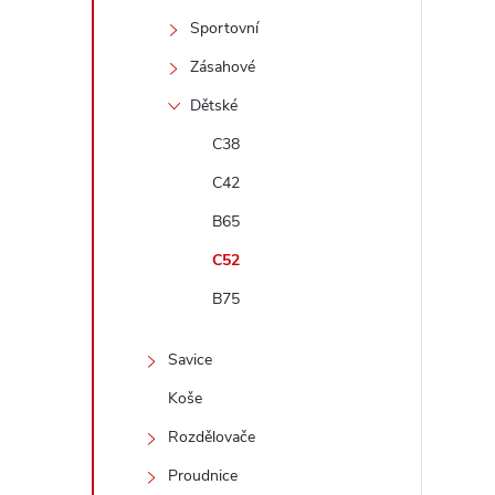
t
Sportovní
r
Zásahové
Dětské
a
C38
n
C42
B65
n
C52
í
B75
p
Savice
a
Koše
Rozdělovače
n
Proudnice