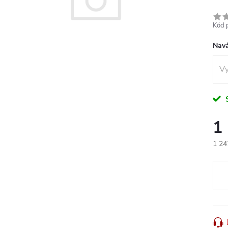
Kód 
Navá
1
1 24
Měr
cena