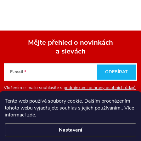
Mějte přehled o novinkách
a slevách
Z
á
E-mail
ODEBÍRAT
p
Vložením e-mailu souhlasíte s
podmínkami ochrany osobních údajů
a
Tento web používá soubory cookie. Dalším procházením
tohoto webu vyjadřujete souhlas s jejich používáním.. Více
Informace pro vás
t
informací
zde
.
Nastavení
í
Copyright 2026
Firesport - internetový obchod pro hasiče
. Všechna