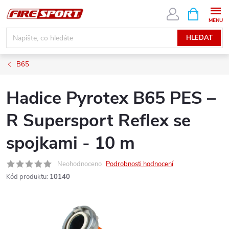
Přejít
NÁKUPNÍ
KOŠÍK
na
obsah
HLEDAT
B65
Hadice Pyrotex B65 PES –
R Supersport Reflex se
spojkami - 10 m
Neohodnoceno
Podrobnosti hodnocení
Kód produktu:
10140