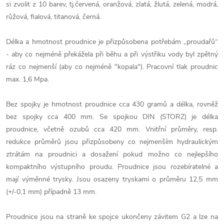
si zvolit z 10 barev, tj.červená, oranžová, zlatá, žlutá, zelená, modrá,
růžová, fialová, titanová, černá.
Délka a hmotnost proudnice je přizpůsobena potřebám „proudařů“
- aby co nejméně překážela při běhu a při výstřiku vody byl zpětný
ráz co nejmenší (aby co nejméně "kopala"). Pracovní tlak proudnic
max. 1,6 Mpa.
Bez spojky je hmotnost proudnice cca 430 gramů a délka, rovněž
bez spojky cca 400 mm. Se spojkou DIN (STORZ) je délka
proudnice, včetně ozubů cca 420 mm. Vnitřní průměry, resp.
redukce průměrů jsou přizpůsobeny co nejmenším hydraulickým
ztrátám na proudnici a dosažení pokud možno co nejlepšího
kompaktního výstupního proudu. Proudnice jsou rozebíratelné a
mají výměnné trysky. Jsou osazeny tryskami o průměru 12,5 mm
(+/-0,1 mm) případně 13 mm.
Proudnice jsou na straně ke spojce ukončeny závitem G2 a lze na