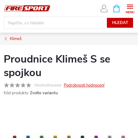
Přejít
NÁKUPNÍ
KOŠÍK
na
obsah
HLEDAT
Klimeš
Proudnice Klimeš S se
spojkou
Neohodnoceno
Podrobnosti hodnocení
Kód produktu:
Zvolte variantu